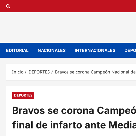
Saltar
al
contenido
EDITORIAL
NACIONALES
INTERNACIONALES
DEPO
Inicio
DEPORTES
Bravos se corona Campeón Nacional de B
DEPORTES
Bravos se corona Campeón
final de infarto ante Med