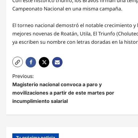
Con este histórico triunfo, los Bravos firman una tempo
Campeonato Nacional en una misma campaña.
El torneo nacional demostró el notable crecimiento y la
mejores novenas de Roatán, Utila, El Triunfo (Cholut
ya escriben su nombre con letras doradas en la histo
N
Previous:
Magisterio nacional convoca a paro y
a
movilizaciones a partir de este martes por
v
incumplimiento salarial
e
g
a
Tu próxima noticia