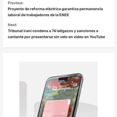
Previous:
a
Proyecto de reforma eléctrica garantiza permanencia
v
laboral de trabajadores de la ENEE
e
Next:
Tribunal iraní condena a 74 latigazos y sanciones a
g
cantante por presentarse sin velo en video en YouTube
a
c
i
ó
n
d
e
e
n
t