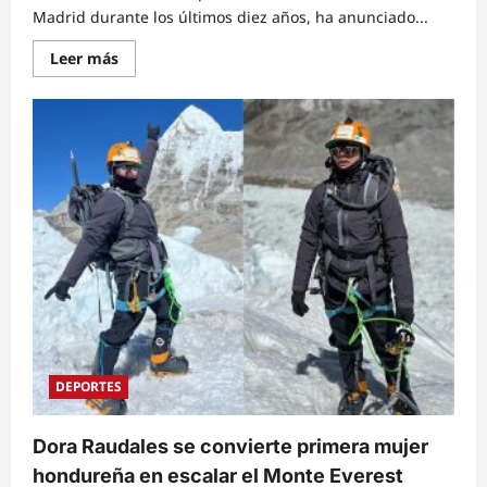
Madrid durante los últimos diez años, ha anunciado...
Read
Leer más
more
about
El
alemán
Toni
Kroos
confirma
su
retiro
del
fútbol
después
de
la
Eurocopa.
DEPORTES
Dora Raudales se convierte primera mujer
hondureña en escalar el Monte Everest