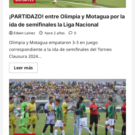
¡PARTIDAZO! entre Olimpia y Motagua por la
ida de semifinales la Liga Nacional
Edwin Laínez
hace 2 años
0
Olimpia y Motagua empataron 3-3 en juego
correspondiente a la ida de semifinales del Torneo
Clausura 2024...
Read
Leer más
more
about
¡PARTIDAZO!
entre
Olimpia
y
Motagua
por
la
ida
de
semifinales
la
Liga
Nacional