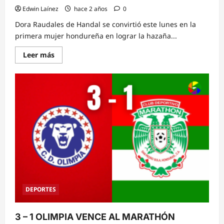
Edwin Laínez
hace 2 años
0
Dora Raudales de Handal se convirtió este lunes en la
primera mujer hondureña en lograr la hazaña...
Read
Leer más
more
about
Dora
Raudales
se
convierte
primera
mujer
hondureña
en
escalar
el
Monte
Everest
DEPORTES
3 – 1 OLIMPIA VENCE AL MARATHÓN