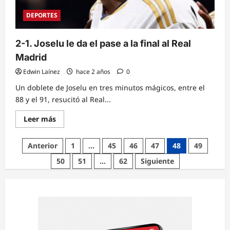
DEPORTES
2-1. Joselu le da el pase a la final al Real
Madrid
Edwin Laínez
hace 2 años
0
Un doblete de Joselu en tres minutos mágicos, entre el
88 y el 91, resucitó al Real...
Read
Leer más
more
about
2-
Paginación
Anterior
1
…
45
46
47
48
49
1.
Joselu
de
50
51
…
62
Siguiente
le
da
entradas
el
pase
a
la
final
al
Real
Madrid