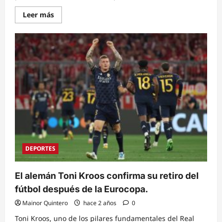
Read
Leer más
more
about
El
Liverpool
busca
entrenador
de
‘jugadas
a
balón
parado’
para
el
primer
equipo
mediante
Linkedln.
DEPORTES
El alemán Toni Kroos confirma su retiro del
fútbol después de la Eurocopa.
Mainor Quintero
hace 2 años
0
Toni Kroos, uno de los pilares fundamentales del Real