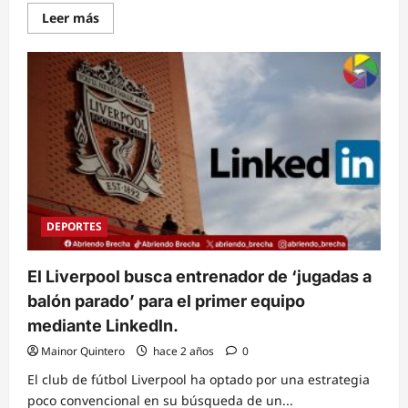
Read
Leer más
more
about
El
Bayer
Leverkusen
pierde
su
invicto
de
51
partidos
en
la
final
de
la
DEPORTES
Europa
League.
El Liverpool busca entrenador de ‘jugadas a
balón parado’ para el primer equipo
mediante Linkedln.
Mainor Quintero
hace 2 años
0
El club de fútbol Liverpool ha optado por una estrategia
poco convencional en su búsqueda de un...