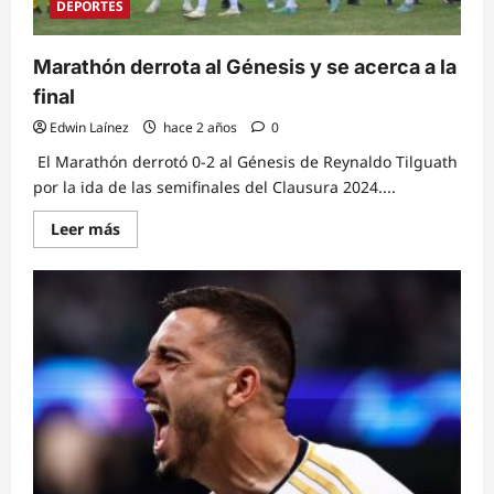
DEPORTES
Marathón derrota al Génesis y se acerca a la
final
Edwin Laínez
hace 2 años
0
El Marathón derrotó 0-2 al Génesis de Reynaldo Tilguath
por la ida de las semifinales del Clausura 2024....
Read
Leer más
more
about
Marathón
derrota
al
Génesis
y
se
acerca
a
la
final