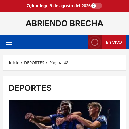
Saltar
domingo 9 de agosto del 2026
al
contenido
ABRIENDO BRECHA
En VIVO
Menú
principal
Inicio
DEPORTES
Página 48
DEPORTES