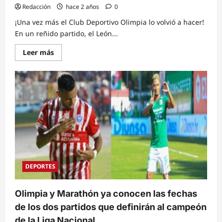
Redacción
hace 2 años
0
¡Una vez más el Club Deportivo Olimpia lo volvió a hacer!
En un reñido partido, el León...
Read
Leer más
more
about
3
–
1
OLIMPIA
VENCE
AL
MARATHÓN
DEPORTES
Olimpia y Marathón ya conocen las fechas
de los dos partidos que definirán al campeón
de la Liga Nacional.