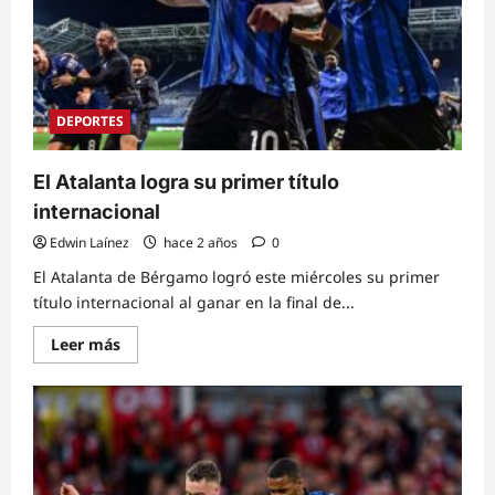
DEPORTES
El Atalanta logra su primer título
internacional
Edwin Laínez
hace 2 años
0
El Atalanta de Bérgamo logró este miércoles su primer
título internacional al ganar en la final de...
Read
Leer más
more
about
El
Atalanta
logra
su
primer
título
internacional