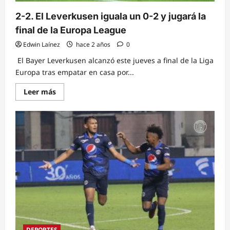
2-2. El Leverkusen iguala un 0-2 y jugará la
final de la Europa League
Edwin Laínez
hace 2 años
0
El Bayer Leverkusen alcanzó este jueves a final de la Liga
Europa tras empatar en casa por...
Read
Leer más
more
about
2-
2.
El
Leverkusen
iguala
un
0-
2
y
jugará
la
final
de
la
Europa
League
DEPORTES