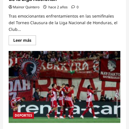
Mainor Quintero
hace 2 años
0
Tras emocionantes enfrentamientos en las semifinales
del Torneo Clausura de la Liga Nacional de Honduras, el
Club...
Read
Leer más
more
about
Olimpia
y
Marathón
ya
conocen
las
fechas
de
los
dos
partidos
que
definirán
al
campeón
de
DEPORTES
la
Liga
Nacional.