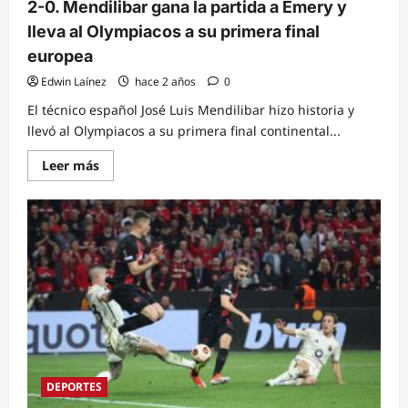
2-0. Mendilibar gana la partida a Emery y
lleva al Olympiacos a su primera final
europea
Edwin Laínez
hace 2 años
0
El técnico español José Luis Mendilibar hizo historia y
llevó al Olympiacos a su primera final continental...
Read
Leer más
more
about
2-
0.
Mendilibar
gana
la
partida
a
Emery
y
lleva
al
Olympiacos
a
su
primera
DEPORTES
final
europea