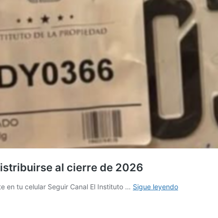
stribuirse al cierre de 2026
IP:
e en tu celular Seguir Canal El Instituto …
Sigue leyendo
Nuevas
placas
podrían